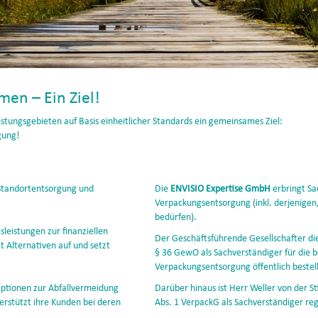
en – Ein Ziel!
tungsgebieten auf Basis einheitlicher Standards ein gemeinsames Ziel:
gung!
e Standortentsorgung und
Die
ENVISIO Expertise GmbH
erbringt Sa
Verpackungsentsorgung (inkl. derjenigen,
bedürfen).
leistungen zur finanziellen
Der Geschäftsführende Gesellschafter di
 Alternativen auf und setzt
§ 36 GewO als Sachverständiger für die 
Verpackungsentsorgung öffentlich bestell
ptionen zur Abfallvermeidung
Darüber hinaus ist Herr Weller von der S
rstützt ihre Kunden bei deren
Abs. 1 VerpackG als Sachverständiger re